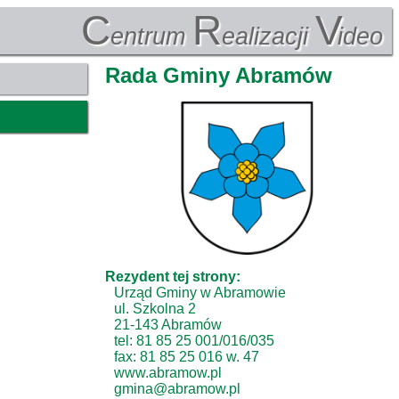
C
R
V
entrum
ealizacji
ideo
Rada Gminy Abramów
Rezydent tej strony:
Urząd Gminy w Abramowie
ul. Szkolna 2
21-143 Abramów
tel: 81 85 25 001/016/035
fax: 81 85 25 016 w. 47
www.abramow.pl
gmina@abramow.pl