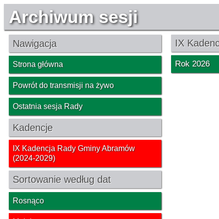
Archiwum sesji
IX Kaden
Nawigacja
Rok 2026
Strona główna
Powrót do transmisji na żywo
Ostatnia sesja Rady
Kadencje
IX Kadencja Rady Gminy Abramów
(2024-2029)
Sortowanie według dat
Rosnąco