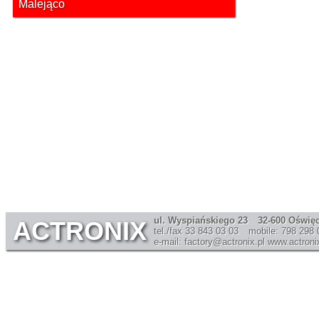
Malejąco
ul. Wyspiańskiego 23
32-600 Oświę
ACTRONIX
tel./fax 33 843 03 03
mobile: 798 298 
e-mail: factory@actronix.pl
www.actronix