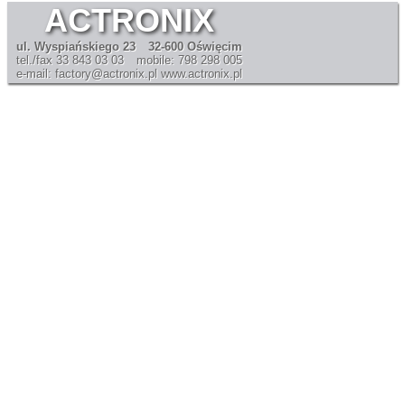
ACTRONIX
ul. Wyspiańskiego 23
32-600 Oświęcim
tel./fax 33 843 03 03
mobile: 798 298 005
e-mail: factory@actronix.pl
www.actronix.pl