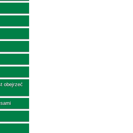
t obejrzeć
isami