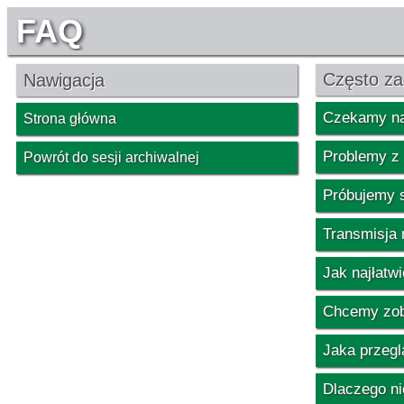
FAQ
Często za
Nawigacja
Czekamy na
Strona główna
Problemy z 
Powrót do sesji archiwalnej
Próbujemy s
Transmisja n
Jak najłatw
Chcemy zoba
Jaka przegl
Dlaczego ni