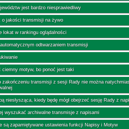
ewództw jest bardzo niesprawiedliwy
 o jakości transmisji na żywo
 lokat w rankingu oglądalności
 automatycznym odtwarzaniem transmisji
kiwanie
 ciemny motyw, bo ponoć jest taki
 zakończeniu transmisji z sesji Rady nie można natychmias
walnej
ą niesłysząca, kiedy będę mógł obejrzeć sesję Rady z nap
iej wyszukać archiwalne transmisje z napisami
e są zapamiętywane ustawienia funkcji Napisy i Motyw