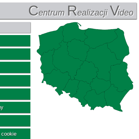
C
R
V
entrum
ealizacji
ideo
ny
 cookie