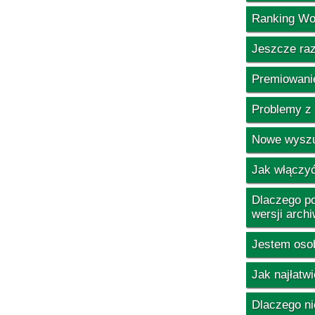
Ranking Woj
Jeszcze raz
Premiowanie
Problemy z
Nowe wyszu
Jak włączyć
Dlaczego po
wersji archi
Jestem osob
Jak najłatw
Dlaczego ni