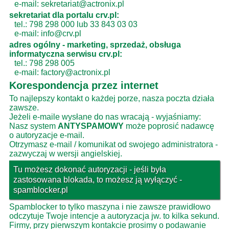
e-mail: sekretariat@actronix.pl
sekretariat dla portalu crv.pl:
tel.: 798 298 000 lub 33 843 03 03
e-mail: info@crv.pl
adres ogólny - marketing, sprzedaż, obsługa
informatyczna serwisu crv.pl:
tel.: 798 298 005
e-mail: factory@actronix.pl
Korespondencja przez internet
To najlepszy kontakt o każdej porze, nasza poczta działa
zawsze.
Jeżeli e-maile wysłane do nas wracają - wyjaśniamy:
Nasz system
ANTYSPAMOWY
może poprosić nadawcę
o autoryzacje e-mail.
Otrzymasz e-mail / komunikat od swojego administratora -
zazwyczaj w wersji angielskiej.
Tu możesz dokonać autoryzacji - jeśli była
zastosowana blokada, to możesz ją wyłączyć -
spamblocker.pl
Spamblocker to tylko maszyna i nie zawsze prawidłowo
odczytuje Twoje intencje a autoryzacja jw. to kilka sekund.
Firmy, przy pierwszym kontakcie prosimy o podawanie