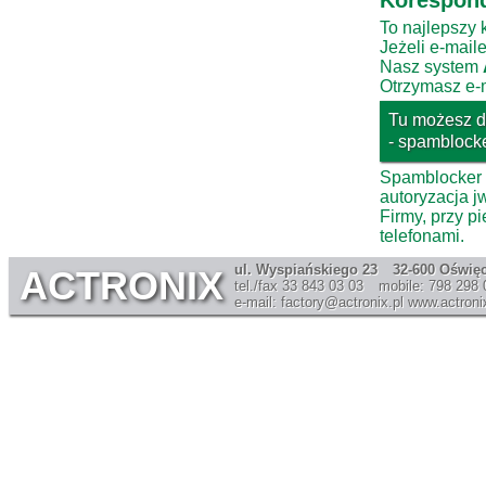
Korespond
To najlepszy 
Jeżeli e-mail
Nasz system
Otrzymasz e-m
Tu możesz do
- spamblocke
Spamblocker t
autoryzacja jw
Firmy, przy 
telefonami.
ul. Wyspiańskiego 23
32-600 Oświę
ACTRONIX
tel./fax 33 843 03 03
mobile: 798 298 
e-mail: factory@actronix.pl
www.actronix