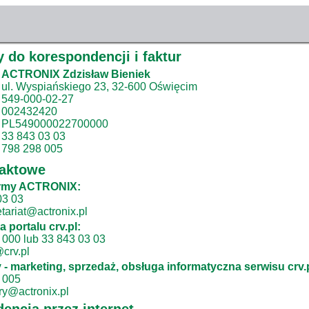
 do korespondencji i faktur
ACTRONIX Zdzisław Bieniek
ul. Wyspiańskiego 23, 32-600 Oświęcim
549-000-02-27
002432420
PL549000022700000
33 843 03 03
798 298 005
taktowe
firmy ACTRONIX:
 03 03
etariat@actronix.pl
a portalu crv.pl:
8 000 lub 33 843 03 03
@crv.pl
 - marketing, sprzedaż, obsługa informatyczna serwisu crv.p
8 005
ory@actronix.pl