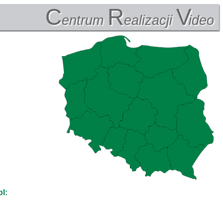
C
R
V
entrum
ealizacji
ideo
l: