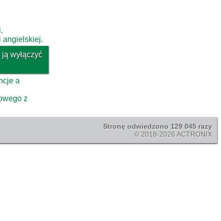
.
 angielskiej.
 ją wyłączyć
ncje a
towego z
Stronę odwiedzono 129 045 razy
© 2018-2026 ACTRONIX