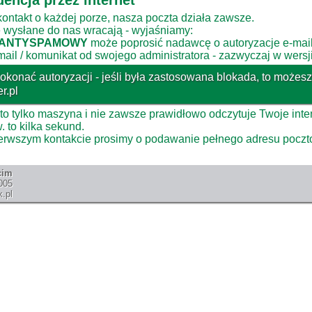
encja przez internet
kontakt o każdej porze, nasza poczta działa zawsze.
e wysłane do nas wracają - wyjaśniamy:
ANTYSPAMOWY
może poprosić nadawcę o autoryzacje e-mail
ail / komunikat od swojego administratora - zazwyczaj w wersji
konać autoryzacji - jeśli była zastosowana blokada, to możesz
r.pl
o tylko maszyna i nie zawsze prawidłowo odczytuje Twoje inte
. to kilka sekund.
pierwszym kontakcie prosimy o podawanie pełnego adresu pocz
cim
005
.pl