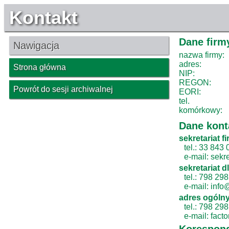
Kontakt
Dane firmy
Nawigacja
nazwa firmy:
adres:
Strona główna
NIP:
REGON:
Powrót do sesji archiwalnej
EORI:
tel.
komórkowy:
Dane kon
sekretariat 
tel.: 33 843
e-mail: sekr
sekretariat dl
tel.: 798 29
e-mail: info
adres ogólny
tel.: 798 29
e-mail: fact