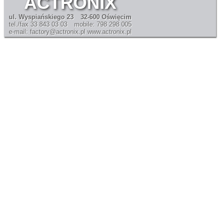
ACTRONIX
ul. Wyspiańskiego 23
32-600 Oświęcim
tel./fax 33 843 03 03
mobile: 798 298 005
e-mail: factory@actronix.pl
www.actronix.pl