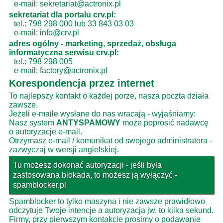
e-mail: sekretariat@actronix.pl
sekretariat dla portalu crv.pl:
tel.: 798 298 000 lub 33 843 03 03
e-mail: info@crv.pl
adres ogólny - marketing, sprzedaż, obsługa
informatyczna serwisu crv.pl:
tel.: 798 298 005
e-mail: factory@actronix.pl
Korespondencja przez internet
To najlepszy kontakt o każdej porze, nasza poczta działa
zawsze.
Jeżeli e-maile wysłane do nas wracają - wyjaśniamy:
Nasz system
ANTYSPAMOWY
może poprosić nadawcę
o autoryzacje e-mail.
Otrzymasz e-mail / komunikat od swojego administratora -
zazwyczaj w wersji angielskiej.
Tu możesz dokonać autoryzacji - jeśli była
zastosowana blokada, to możesz ją wyłączyć -
spamblocker.pl
Spamblocker to tylko maszyna i nie zawsze prawidłowo
odczytuje Twoje intencje a autoryzacja jw. to kilka sekund.
Firmy, przy pierwszym kontakcie prosimy o podawanie