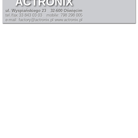
ACTRONIX
ul. Wyspiańskiego 23
32-600 Oświęcim
tel./fax 33 843 03 03
mobile: 798 298 005
e-mail: factory@actronix.pl
www.actronix.pl