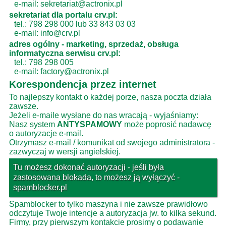
e-mail: sekretariat@actronix.pl
sekretariat dla portalu crv.pl:
tel.: 798 298 000 lub 33 843 03 03
e-mail: info@crv.pl
adres ogólny - marketing, sprzedaż, obsługa
informatyczna serwisu crv.pl:
tel.: 798 298 005
e-mail: factory@actronix.pl
Korespondencja przez internet
To najlepszy kontakt o każdej porze, nasza poczta działa
zawsze.
Jeżeli e-maile wysłane do nas wracają - wyjaśniamy:
Nasz system
ANTYSPAMOWY
może poprosić nadawcę
o autoryzacje e-mail.
Otrzymasz e-mail / komunikat od swojego administratora -
zazwyczaj w wersji angielskiej.
Tu możesz dokonać autoryzacji - jeśli była
zastosowana blokada, to możesz ją wyłączyć -
spamblocker.pl
Spamblocker to tylko maszyna i nie zawsze prawidłowo
odczytuje Twoje intencje a autoryzacja jw. to kilka sekund.
Firmy, przy pierwszym kontakcie prosimy o podawanie