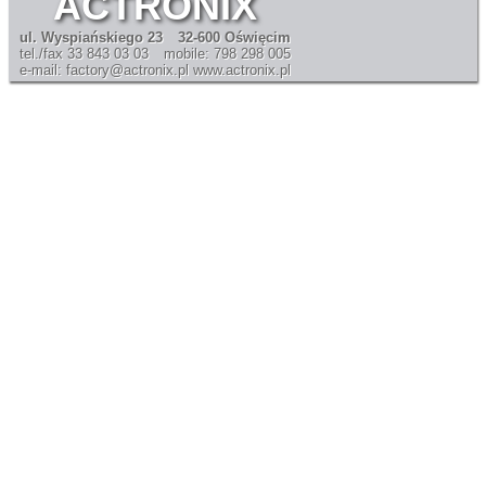
ACTRONIX
ul. Wyspiańskiego 23
32-600 Oświęcim
tel./fax 33 843 03 03
mobile: 798 298 005
e-mail: factory@actronix.pl
www.actronix.pl