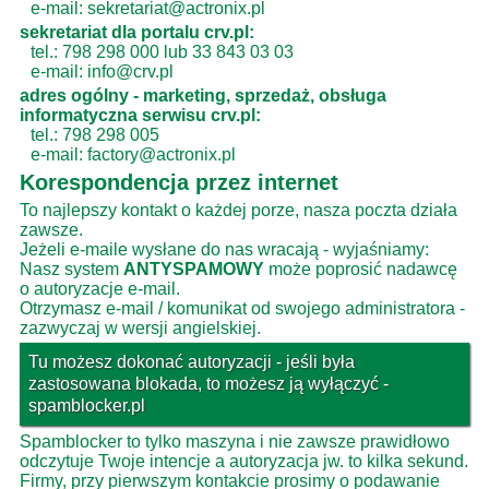
e-mail: sekretariat@actronix.pl
sekretariat dla portalu crv.pl:
tel.: 798 298 000 lub 33 843 03 03
e-mail: info@crv.pl
adres ogólny - marketing, sprzedaż, obsługa
informatyczna serwisu crv.pl:
tel.: 798 298 005
e-mail: factory@actronix.pl
Korespondencja przez internet
To najlepszy kontakt o każdej porze, nasza poczta działa
zawsze.
Jeżeli e-maile wysłane do nas wracają - wyjaśniamy:
Nasz system
ANTYSPAMOWY
może poprosić nadawcę
o autoryzacje e-mail.
Otrzymasz e-mail / komunikat od swojego administratora -
zazwyczaj w wersji angielskiej.
Tu możesz dokonać autoryzacji - jeśli była
zastosowana blokada, to możesz ją wyłączyć -
spamblocker.pl
Spamblocker to tylko maszyna i nie zawsze prawidłowo
odczytuje Twoje intencje a autoryzacja jw. to kilka sekund.
Firmy, przy pierwszym kontakcie prosimy o podawanie