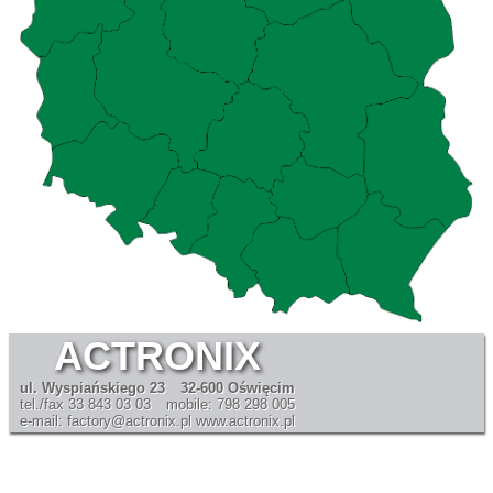
ACTRONIX
ul. Wyspiańskiego 23
32-600 Oświęcim
tel./fax 33 843 03 03
mobile: 798 298 005
e-mail: factory@actronix.pl
www.actronix.pl