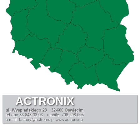
ACTRONIX
ul. Wyspiańskiego 23
32-600 Oświęcim
tel./fax 33 843 03 03
mobile: 798 298 005
e-mail: factory@actronix.pl
www.actronix.pl