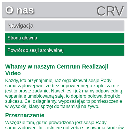
CRV
O nas
Nawigacja
Strona główna
Powrót do sesji archiwalnej
Witamy w naszym Centrum Realizacji
Video
Każdy, kto przynajmniej raz organizował sesję Rady
samorządowej wie, że bez odpowiedniego zaplecza nie
jest to proste zadanie. Nawet jeśli już mamy odpowiednią,
wspaniale umeblowaną salę, to dopiero połowa drogi do
sukcesu. Cel osiągniemy, wyposażając to pomieszczenie
w wysokiej klasy sprzęt do transmisji na żywo.
Przeznaczenie
Wszędzie tam, gdzie prowadzona jest sesja Rady
samorządowej, itp. - istnieje potrzeba stosowania środków