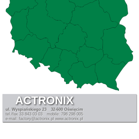
ACTRONIX
ul. Wyspiańskiego 23
32-600 Oświęcim
tel./fax 33 843 03 03
mobile: 798 298 005
e-mail: factory@actronix.pl
www.actronix.pl