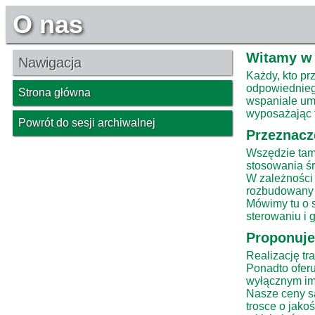
O nas
Witamy w 
Nawigacja
Każdy, kto pr
odpowiedniego
Strona główna
wspaniale ume
wyposażając t
Powrót do sesji archiwalnej
Przeznacz
Wszędzie tam,
stosowania ś
W zależności 
rozbudowany 
Mówimy tu o sp
sterowaniu i 
Proponuj
Realizację t
Ponadto oferu
wyłącznym im
Nasze ceny s
trosce o jako