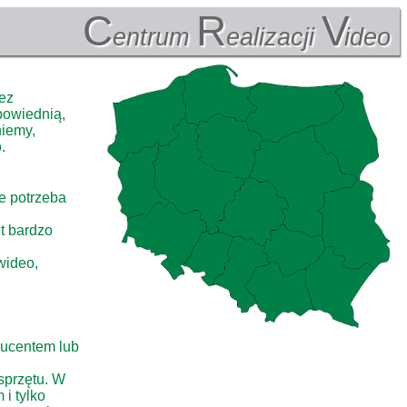
C
R
V
entrum
ealizacji
ideo
bez
powiednią,
niemy,
.
je potrzeba
ęt bardzo
wideo,
ducentem lub
sprzętu. W
i tylko