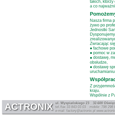
takich, którzy
a co najważn
Pomożem
Nasza firma p
żywo po profe
Jednostki Sam
Dysponujemy 
zrealizowany
Zwracając się
•
fachowe pora
•
pomoc w zap
•
dostawę, mon
obsłudze,
•
dostawę spr
uruchamianiu 
Współprac
Z przyjemnoś
kraju.
Wspólnie z P
ul. Wyspiańskiego 23
32-600 Oświę
ACTRONIX
tel./fax 33 843 03 03
mobile: 798 298 
e-mail: factory@actronix.pl
www.actronix