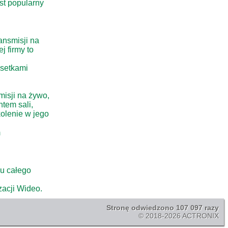
est popularny
ansmisji na
j firmy to
 setkami
misji na żywo,
tem sali,
kolenie w jego
m
u całego
acji Wideo.
Stronę odwiedzono 107 097 razy
© 2018-2026 ACTRONIX