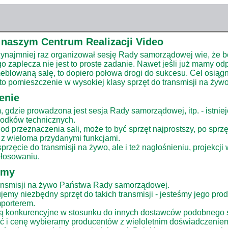
naszym Centrum Realizacji Video
zynajmniej raz organizował sesję Rady samorządowej wie, że 
 zaplecza nie jest to proste zadanie. Nawet jeśli już mamy od
blowaną salę, to dopiero połowa drogi do sukcesu. Cel osiąg
o pomieszczenie w wysokiej klasy sprzęt do transmisji na żywo
enie
 gdzie prowadzona jest sesja Rady samorządowej, itp. - istnie
rodków technicznych.
od przeznaczenia sali, może to być sprzęt najprostszy, po sprz
z wieloma przydanymi funkcjami.
rzęcie do transmisji na żywo, ale i też nagłośnieniu, projekcji 
głosowaniu.
emy
ransmisji na żywo Państwa Rady samorządowej.
jemy niezbędny sprzęt do takich transmisji - jesteśmy jego pro
porterem.
ą konkurencyjne w stosunku do innych dostawców podobnego 
ść i cenę wybieramy producentów z wieloletnim doświadczeniem 