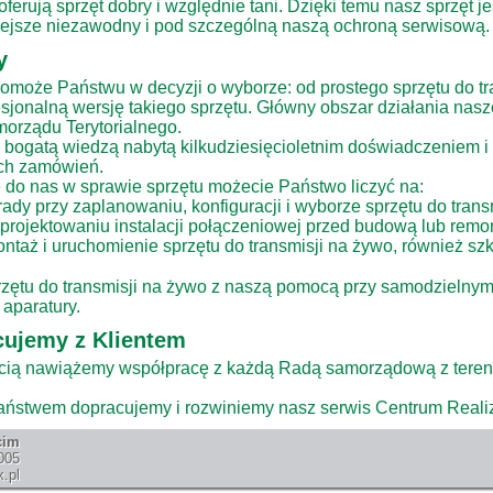
 oferują sprzęt dobry i względnie tani. Dzięki temu nasz sprzęt j
iejsze niezawodny i pod szczególną naszą ochroną serwisową.
y
omoże Państwu w decyzji o wyborze: od prostego sprzętu do tr
sjonalną wersję takiego sprzętu. Główny obszar działania nasze
orządu Terytorialnego.
bogatą wiedzą nabytą kilkudziesięcioletnim doświadczeniem i
ch zamówień.
 do nas w sprawie sprzętu możecie Państwo liczyć na:
dy przy zaplanowaniu, konfiguracji i wyborze sprzętu do trans
rojektowaniu instalacji połączeniowej przed budową lub remon
taż i uruchomienie sprzętu do transmisji na żywo, również sz
zętu do transmisji na żywo z naszą pomocą przy samodzielny
aparatury.
ujemy z Klientem
cią nawiążemy współpracę z każdą Radą samorządową z teren
aństwem dopracujemy i rozwiniemy nasz serwis Centrum Realiz
cim
005
.pl