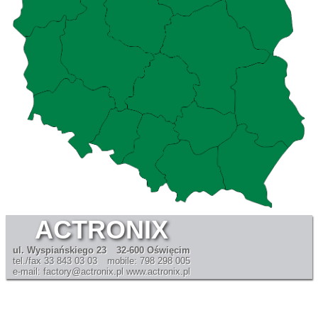
ACTRONIX
ul. Wyspiańskiego 23
32-600 Oświęcim
tel./fax 33 843 03 03
mobile: 798 298 005
e-mail: factory@actronix.pl
www.actronix.pl