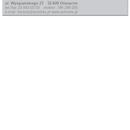
ul. Wyspiańskiego 23
32-600 Oświęcim
tel./fax 33 843 03 03
mobile: 798 298 005
e-mail: factory@actronix.pl
www.actronix.pl