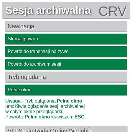
CRV
Sesja archiwalna
Nawigacja
Strona główna
Powrót do transmisji na żywo
Powrót do archiwum sesji
Tryb oglądania
Pełne okno
Uwaga
- Tryb oglądania
Pełne okno
umożliwia oglądanie sesji archiwalnej
w całym oknie przeglądarki.
Powrót z
Pełne okno
klawiszem
ESC
.
VIII Sesja Rady Gminy Warlubie