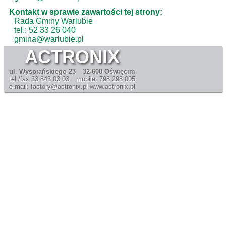
Kontakt w sprawie zawartości tej strony:
Rada Gminy Warlubie
tel.: 52 33 26 040
gmina@warlubie.pl
ACTRONIX
ul. Wyspiańskiego 23
32-600 Oświęcim
tel./fax 33 843 03 03
mobile: 798 298 005
e-mail: factory@actronix.pl
www.actronix.pl