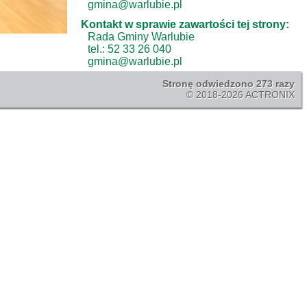
gmina@warlubie.pl
Kontakt w sprawie zawartości tej strony:
Rada Gminy Warlubie
tel.: 52 33 26 040
gmina@warlubie.pl
Stronę odwiedzono 273 razy
© 2018-2026 ACTRONIX