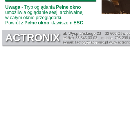
Uwaga
- Tryb oglądania
Pełne okno
umożliwia oglądanie sesji archiwalnej
w całym oknie przeglądarki.
Powrót z
Pełne okno
klawiszem
ESC
.
ul. Wyspiańskiego 23
32-600 Oświę
ACTRONIX
tel./fax 33 843 03 03
mobile: 798 298 
e-mail: factory@actronix.pl
www.actronix