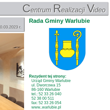
C
R
V
entrum
ealizacji
ideo
Rada Gminy Warlubie
0.03.2023 r.
Rezydent tej strony:
Urząd Gminy Warlubie
ul. Dworcowa 15
86-160 Warlubie
tel.: 52 33 26 040
52 38 00 511
fax: 52 33 26 054
www..warlubie.pl