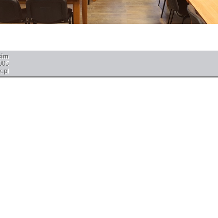
cim
005
.pl