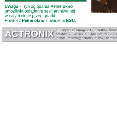
Uwaga
- Tryb oglądania
Pełne okno
umożliwia oglądanie sesji archiwalnej
w całym oknie przeglądarki.
Powrót z
Pełne okno
klawiszem
ESC
.
ul. Wyspiańskiego 23
32-600 Oświę
ACTRONIX
tel./fax 33 843 03 03
mobile: 798 298 
e-mail: factory@actronix.pl
www.actronix