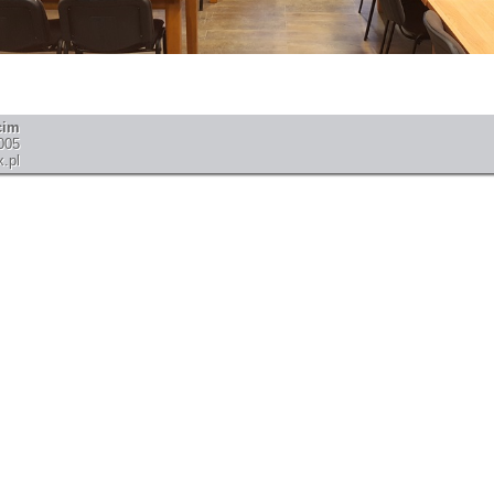
cim
005
.pl