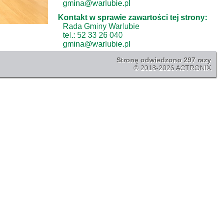
gmina@warlubie.pl
Kontakt w sprawie zawartości tej strony:
Rada Gminy Warlubie
tel.: 52 33 26 040
gmina@warlubie.pl
Stronę odwiedzono 297 razy
© 2018-2026 ACTRONIX