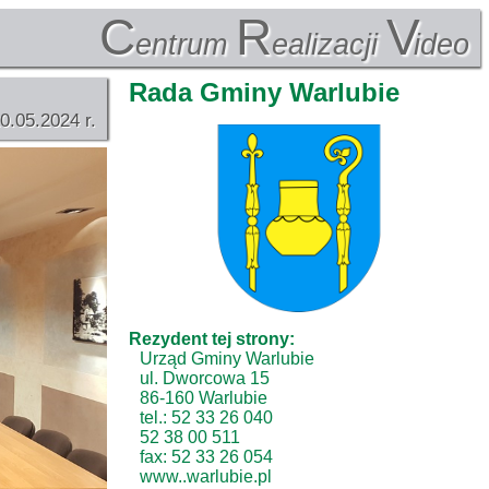
C
R
V
entrum
ealizacji
ideo
Rada Gminy Warlubie
0.05.2024 r.
Rezydent tej strony:
Urząd Gminy Warlubie
ul. Dworcowa 15
86-160 Warlubie
tel.: 52 33 26 040
52 38 00 511
fax: 52 33 26 054
www..warlubie.pl