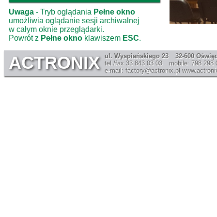
Uwaga
- Tryb oglądania
Pełne okno
umożliwia oglądanie sesji archiwalnej
w całym oknie przeglądarki.
Powrót z
Pełne okno
klawiszem
ESC
.
ul. Wyspiańskiego 23
32-600 Oświę
ACTRONIX
tel./fax 33 843 03 03
mobile: 798 298 
e-mail: factory@actronix.pl
www.actronix