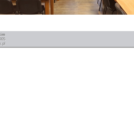
cim
005
.pl