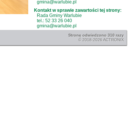
gmina@warlubie.pl
Kontakt w sprawie zawartości tej strony:
Rada Gminy Warlubie
tel.: 52 33 26 040
gmina@warlubie.pl
Stronę odwiedzono 310 razy
© 2018-2026 ACTRONIX