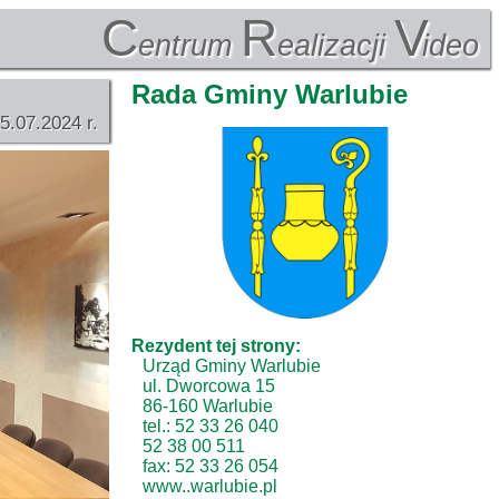
C
R
V
entrum
ealizacji
ideo
Rada Gminy Warlubie
5.07.2024 r.
Rezydent tej strony:
Urząd Gminy Warlubie
ul. Dworcowa 15
86-160 Warlubie
tel.: 52 33 26 040
52 38 00 511
fax: 52 33 26 054
www..warlubie.pl