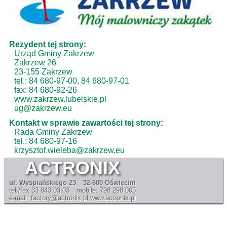
Rezydent tej strony:
Urząd Gminy Zakrzew
Zakrzew 26
23-155 Zakrzew
tel.: 84 680-97-00, 84 680-97-01
fax: 84 680-92-26
www.zakrzew.lubelskie.pl
ug@zakrzew.eu
Kontakt w sprawie zawartości tej strony:
Rada Gminy Zakrzew
tel.: 84 680-97-16
krzysztof.wieleba@zakrzew.eu
ACTRONIX
ul. Wyspiańskiego 23
32-600 Oświęcim
tel./fax 33 843 03 03
mobile: 798 298 005
e-mail: factory@actronix.pl
www.actronix.pl