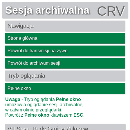
CRV
Sesja archiwalna
Nawigacja
Strona główna
Powrót do transmisji na żywo
Powrót do archiwum sesji
Tryb oglądania
Pełne okno
Uwaga
- Tryb oglądania
Pełne okno
umożliwia oglądanie sesji archiwalnej
w całym oknie przeglądarki.
Powrót z
Pełne okno
klawiszem
ESC
.
VII Sesja Rady Gminy Zakrzew