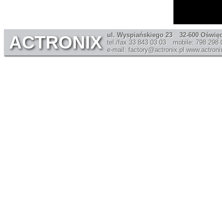
ul. Wyspiańskiego 23
32-600 Oświę
ACTRONIX
tel./fax 33 843 03 03
mobile: 798 298 
e-mail: factory@actronix.pl
www.actronix