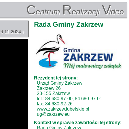
C
R
V
entrum
ealizacji
ideo
Rada Gminy Zakrzew
6.11.2024 r.
Rezydent tej strony:
Urząd Gminy Zakrzew
Zakrzew 26
23-155 Zakrzew
tel.: 84 680-97-00, 84 680-97-01
fax: 84 680-92-26
www.zakrzew.lubelskie.pl
ug@zakrzew.eu
Kontakt w sprawie zawartości tej strony:
Rada Gminy Zakrzew