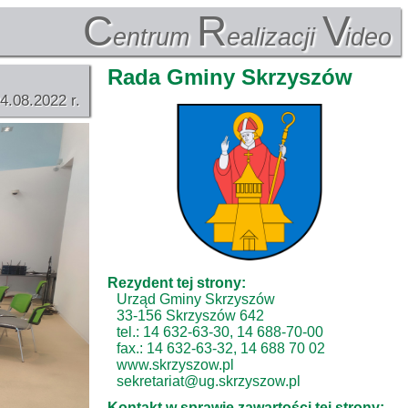
C
R
V
entrum
ealizacji
ideo
Rada Gminy Skrzyszów
4.08.2022 r.
Rezydent tej strony:
Urząd Gminy Skrzyszów
33-156 Skrzyszów 642
tel.: 14 632-63-30, 14 688-70-00
fax.: 14 632-63-32, 14 688 70 02
www.skrzyszow.pl
sekretariat@ug.skrzyszow.pl
Kontakt w sprawie zawartości tej strony: