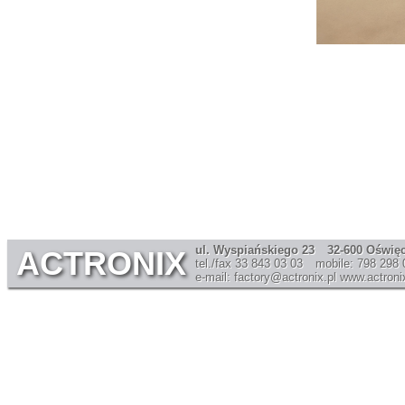
ul. Wyspiańskiego 23
32-600 Oświę
ACTRONIX
tel./fax 33 843 03 03
mobile: 798 298 
e-mail: factory@actronix.pl
www.actronix