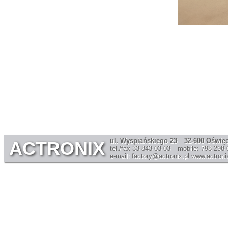
ul. Wyspiańskiego 23
32-600 Oświę
ACTRONIX
tel./fax 33 843 03 03
mobile: 798 298 
e-mail: factory@actronix.pl
www.actronix