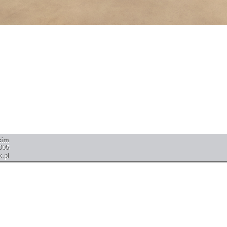
cim
005
.pl