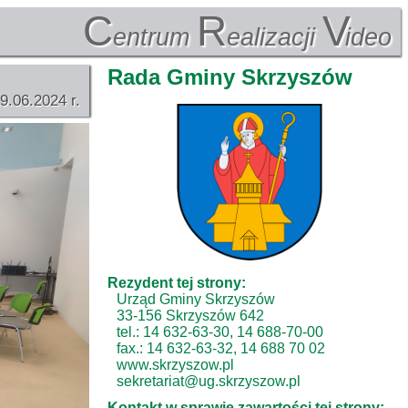
C
R
V
entrum
ealizacji
ideo
Rada Gminy Skrzyszów
9.06.2024 r.
Rezydent tej strony:
Urząd Gminy Skrzyszów
33-156 Skrzyszów 642
tel.: 14 632-63-30, 14 688-70-00
fax.: 14 632-63-32, 14 688 70 02
www.skrzyszow.pl
sekretariat@ug.skrzyszow.pl
Kontakt w sprawie zawartości tej strony: