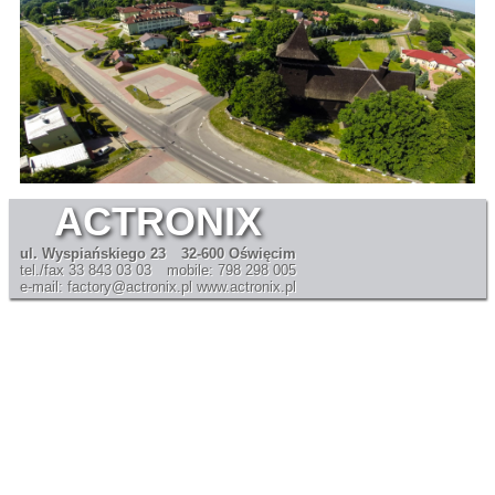
ACTRONIX
ul. Wyspiańskiego 23
32-600 Oświęcim
tel./fax 33 843 03 03
mobile: 798 298 005
e-mail: factory@actronix.pl
www.actronix.pl