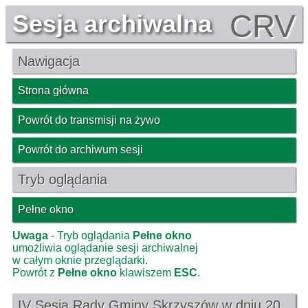
CRV
Sesja archiwalna
Nawigacja
Strona główna
Powrót do transmisji na żywo
Powrót do archiwum sesji
Tryb oglądania
Pełne okno
Uwaga
- Tryb oglądania
Pełne okno
umożliwia oglądanie sesji archiwalnej
w całym oknie przeglądarki.
Powrót z
Pełne okno
klawiszem
ESC
.
IV Sesja Rady Gminy Skrzyszów w dniu 20