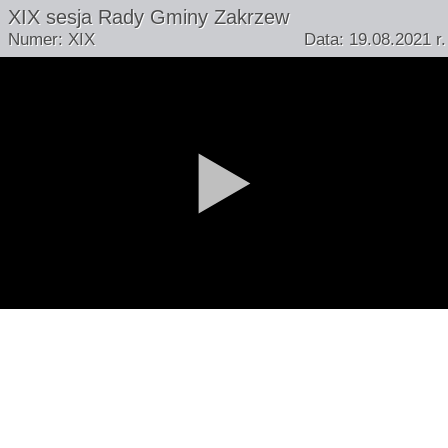
XIX sesja Rady Gminy Zakrzew
Numer: XIX
Data: 19.08.2021 r.