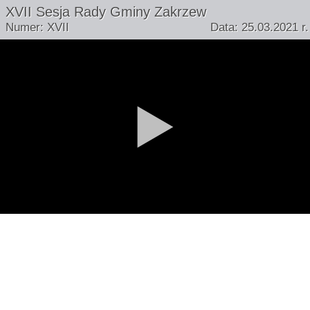
XVII Sesja Rady Gminy Zakrzew
Numer: XVII
Data: 25.03.2021 r.