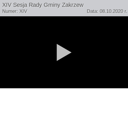
XIV Sesja Rady Gminy Zakrzew
Numer: XIV
Data: 08.10.2020 r.