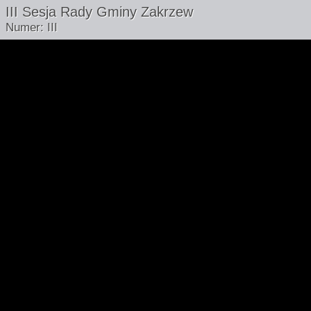
III Sesja Rady Gminy Zakrzew
Numer: III