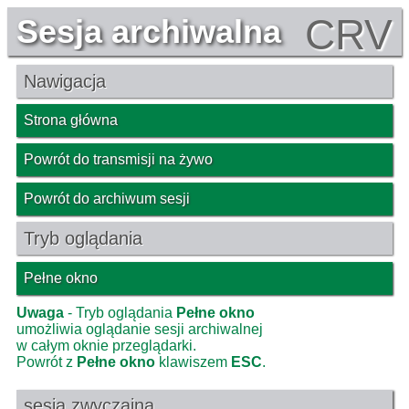
CRV
Sesja archiwalna
Nawigacja
Strona główna
Powrót do transmisji na żywo
Powrót do archiwum sesji
Tryb oglądania
Pełne okno
Uwaga
- Tryb oglądania
Pełne okno
umożliwia oglądanie sesji archiwalnej
w całym oknie przeglądarki.
Powrót z
Pełne okno
klawiszem
ESC
.
sesja zwyczajna