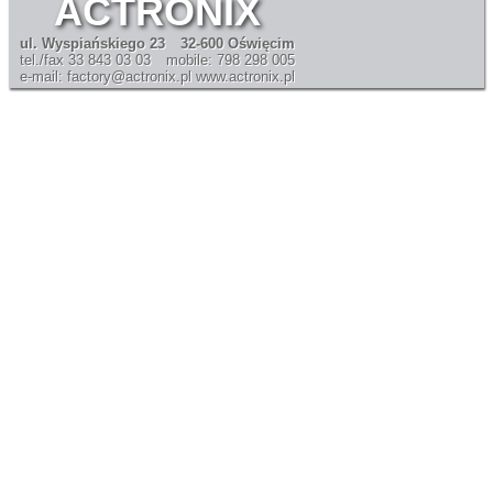
ACTRONIX
ul. Wyspiańskiego 23
32-600 Oświęcim
tel./fax 33 843 03 03
mobile: 798 298 005
e-mail: factory@actronix.pl
www.actronix.pl