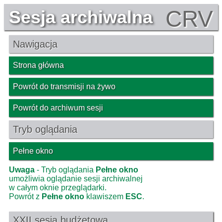
CRV
Sesja archiwalna
Nawigacja
Strona główna
Powrót do transmisji na żywo
Powrót do archiwum sesji
Tryb oglądania
Pełne okno
Uwaga
- Tryb oglądania
Pełne okno
umożliwia oglądanie sesji archiwalnej
w całym oknie przeglądarki.
Powrót z
Pełne okno
klawiszem
ESC
.
XXII sesja budżetowa