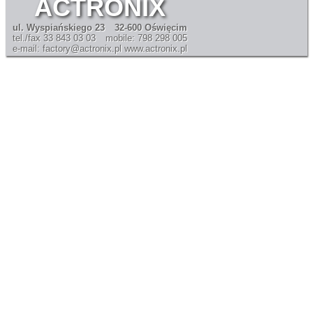
ACTRONIX
ul. Wyspiańskiego 23
32-600 Oświęcim
tel./fax 33 843 03 03
mobile: 798 298 005
e-mail: factory@actronix.pl
www.actronix.pl