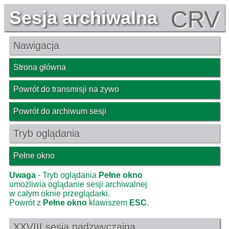
CRV
Sesja archiwalna
Nawigacja
Strona główna
Powrót do transmisji na żywo
Powrót do archiwum sesji
Tryb oglądania
Pełne okno
Uwaga
- Tryb oglądania
Pełne okno
umożliwia oglądanie sesji archiwalnej
w całym oknie przeglądarki.
Powrót z
Pełne okno
klawiszem
ESC
.
XXVIII sesja nadzwyczajna