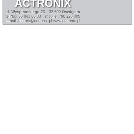
ACTRONIX
ul. Wyspiańskiego 23
32-600 Oświęcim
tel./fax 33 843 03 03
mobile: 798 298 005
e-mail: factory@actronix.pl
www.actronix.pl