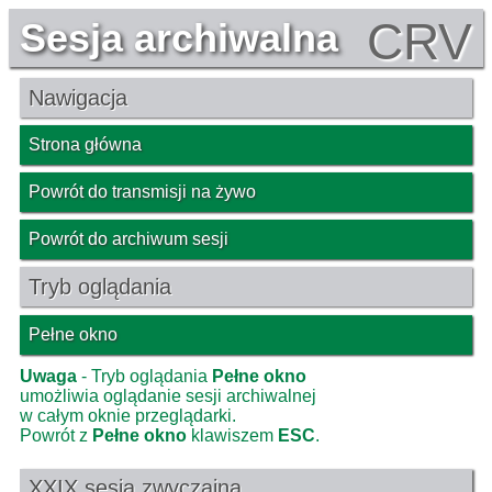
CRV
Sesja archiwalna
Nawigacja
Strona główna
Powrót do transmisji na żywo
Powrót do archiwum sesji
Tryb oglądania
Pełne okno
Uwaga
- Tryb oglądania
Pełne okno
umożliwia oglądanie sesji archiwalnej
w całym oknie przeglądarki.
Powrót z
Pełne okno
klawiszem
ESC
.
XXIX sesja zwyczajna