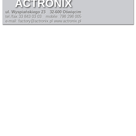
ACTRONIX
ul. Wyspiańskiego 23
32-600 Oświęcim
tel./fax 33 843 03 03
mobile: 798 298 005
e-mail: factory@actronix.pl
www.actronix.pl