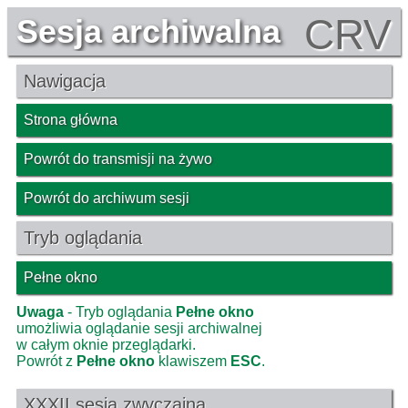
CRV
Sesja archiwalna
Nawigacja
Strona główna
Powrót do transmisji na żywo
Powrót do archiwum sesji
Tryb oglądania
Pełne okno
Uwaga
- Tryb oglądania
Pełne okno
umożliwia oglądanie sesji archiwalnej
w całym oknie przeglądarki.
Powrót z
Pełne okno
klawiszem
ESC
.
XXXII sesja zwyczajna