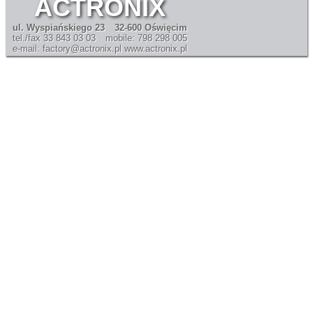
ACTRONIX
ul. Wyspiańskiego 23
32-600 Oświęcim
tel./fax 33 843 03 03
mobile: 798 298 005
e-mail: factory@actronix.pl
www.actronix.pl