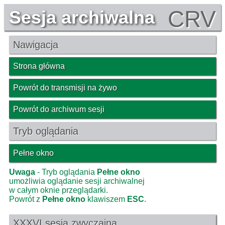
CRV
Sesja archiwalna
Nawigacja
Strona główna
Powrót do transmisji na żywo
Powrót do archiwum sesji
Tryb oglądania
Pełne okno
Uwaga
- Tryb oglądania
Pełne okno
umożliwia oglądanie sesji archiwalnej
w całym oknie przeglądarki.
Powrót z
Pełne okno
klawiszem
ESC
.
XXXVI sesja zwyczajna