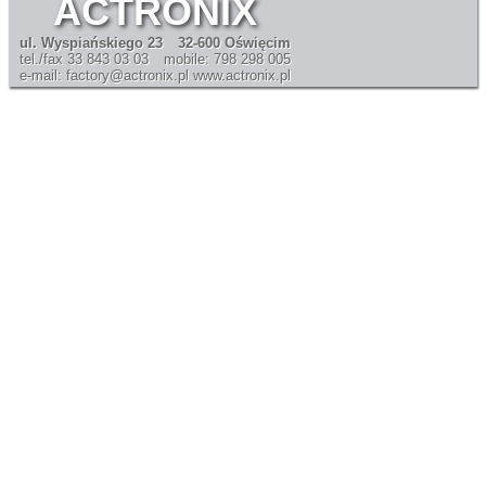
ACTRONIX
ul. Wyspiańskiego 23
32-600 Oświęcim
tel./fax 33 843 03 03
mobile: 798 298 005
e-mail: factory@actronix.pl
www.actronix.pl