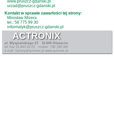
www.pruszcz-gdanski.pl
urzad@pruszcz-gdanski.pl
Kontakt w sprawie zawartości tej strony:
Mirosław Mizera
tel.: 58 775 99 30
informatyk@pruszcz-gdanski.pl
ACTRONIX
ul. Wyspiańskiego 23
32-600 Oświęcim
tel./fax 33 843 03 03
mobile: 798 298 005
e-mail: factory@actronix.pl
www.actronix.pl