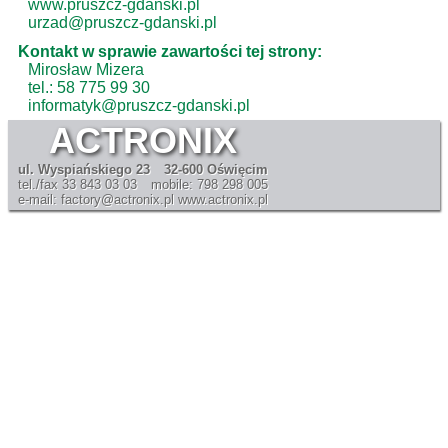
www.pruszcz-gdanski.pl
urzad@pruszcz-gdanski.pl
Kontakt w sprawie zawartości tej strony:
Mirosław Mizera
tel.: 58 775 99 30
informatyk@pruszcz-gdanski.pl
ACTRONIX
ul. Wyspiańskiego 23
32-600 Oświęcim
tel./fax 33 843 03 03
mobile: 798 298 005
e-mail: factory@actronix.pl
www.actronix.pl