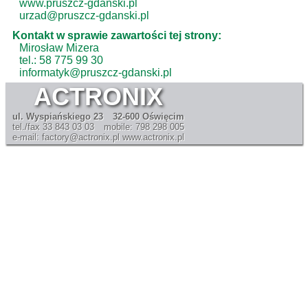
www.pruszcz-gdanski.pl
urzad@pruszcz-gdanski.pl
Kontakt w sprawie zawartości tej strony:
Mirosław Mizera
tel.: 58 775 99 30
informatyk@pruszcz-gdanski.pl
ACTRONIX
ul. Wyspiańskiego 23
32-600 Oświęcim
tel./fax 33 843 03 03
mobile: 798 298 005
e-mail: factory@actronix.pl
www.actronix.pl