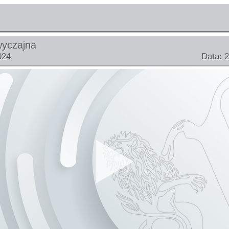
wyczajna
024
Data: 2