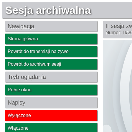
Sesja archiwalna
II sesja z
Nawigacja
Numer: II/2
Strona główna
Powrót do transmisji na żywo
Powrót do archiwum sesji
Tryb oglądania
Pełne okno
Napisy
Wyłączone
Włączone