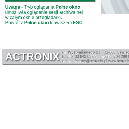
Uwaga
- Tryb oglądania
Pełne okno
umożliwia oglądanie sesji archiwalnej
w całym oknie przeglądarki.
Powrót z
Pełne okno
klawiszem
ESC
.
ul. Wyspiańskiego 23
32-600 Oświę
ACTRONIX
tel./fax 33 843 03 03
mobile: 798 298 
e-mail: factory@actronix.pl
www.actronix