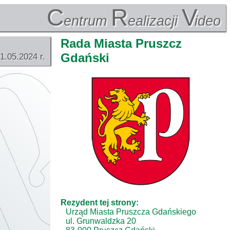
C
R
V
entrum
ealizacji
ideo
Rada Miasta Pruszcz
Gdański
1.05.2024 r.
Rezydent tej strony:
Urząd Miasta Pruszcza Gdańskiego
ul. Grunwaldzka 20