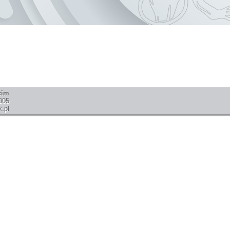
cim
005
.pl