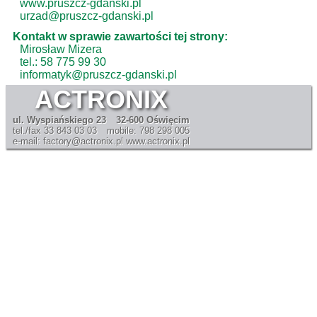
www.pruszcz-gdanski.pl
urzad@pruszcz-gdanski.pl
Kontakt w sprawie zawartości tej strony:
Mirosław Mizera
tel.: 58 775 99 30
informatyk@pruszcz-gdanski.pl
ACTRONIX
ul. Wyspiańskiego 23
32-600 Oświęcim
tel./fax 33 843 03 03
mobile: 798 298 005
e-mail: factory@actronix.pl
www.actronix.pl