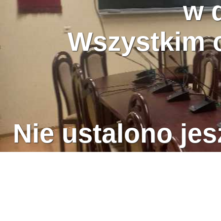
w 
Wszystkim o
Nie ustalono jes