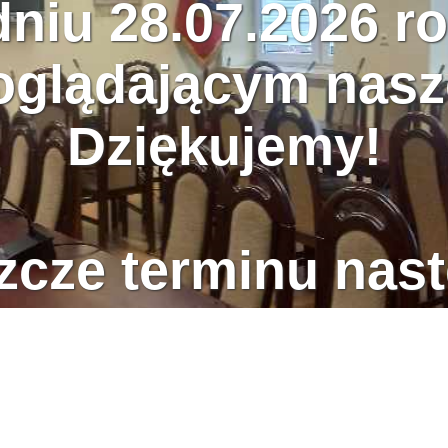
dniu 28.07.2026 ro
glądającym nasz
Dziękujemy!
zcze terminu nast