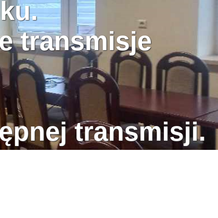
ku.
e transmisje
ępnej transmisji.