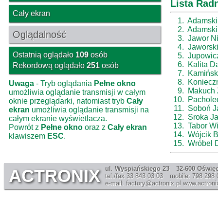
Lista Rad
Cały ekran
1.
Adamski
2.
Adamski
Oglądalność
3.
Jawor N
4.
Jaworski
Ostatnią oglądało
109
osób
5.
Jupowicz
6.
Kalita D
Rekordową oglądało
251
osób
7.
Kamińska
8.
Koniecz
Uwaga
- Tryb oglądania
Pełne okno
9.
Makuch 
umożliwia oglądanie transmisji w całym
10.
Pachole
oknie przeglądarki, natomiast tryb
Cały
11.
Soboń J
ekran
umożliwia oglądanie transmisji na
12.
Sroka J
całym ekranie wyświetlacza.
13.
Tabor Wi
Powrót z
Pełne okno
oraz z
Cały ekran
14.
Wójcik 
klawiszem
ESC
.
15.
Wróbel D
ul. Wyspiańskiego 23
32-600 Oświę
ACTRONIX
tel./fax 33 843 03 03
mobile: 798 298 
e-mail: factory@actronix.pl
www.actronix