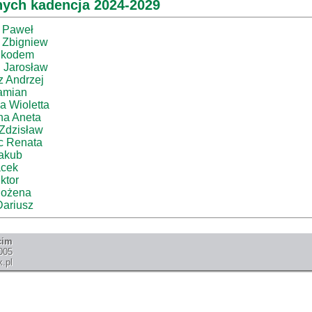
nych kadencja 2024-2029
 Paweł
 Zbigniew
ikodem
 Jarosław
 Andrzej
amian
 Wioletta
na Aneta
Zdzisław
c Renata
akub
acek
ktor
Bożena
ariusz
cim
005
.pl