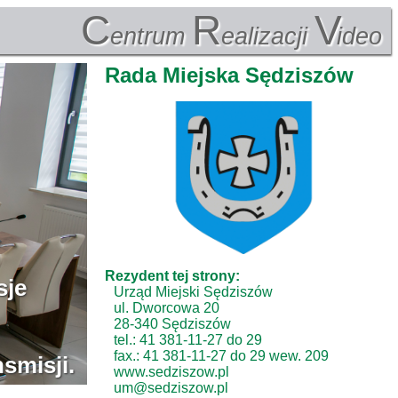
C
R
V
entrum
ealizacji
ideo
Rada Miejska Sędziszów
Rezydent tej strony:
Urząd Miejski Sędziszów
ul. Dworcowa 20
28-340 Sędziszów
tel.: 41 381-11-27 do 29
fax.: 41 381-11-27 do 29 wew. 209
www.sedziszow.pl
um@sedziszow.pl