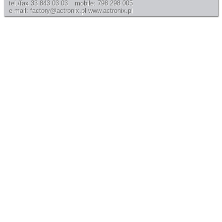
tel./fax 33 843 03 03
mobile: 798 298 005
e-mail: factory@actronix.pl
www.actronix.pl