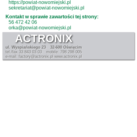
https://powiat-nowomiejski.pl
sekretariat@powiat-nowomiejski.pl
Kontakt w sprawie zawartości tej strony:
56 472 42 06
orka@powiat-nowomiejski.pl
ACTRONIX
ul. Wyspiańskiego 23
32-600 Oświęcim
tel./fax 33 843 03 03
mobile: 798 298 005
e-mail: factory@actronix.pl
www.actronix.pl