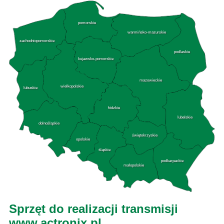
pomorskie
warmińsko-mazurskie
zachodniopomorskie
podlaskie
kujawsko-pomorskie
mazowieckie
wielkopolskie
lubuskie
łódzkie
lubelskie
dolnośląskie
świętokrzyskie
opolskie
śląskie
podkarpackie
małopolskie
Sprzęt do realizacji transmisji
www.actronix.pl