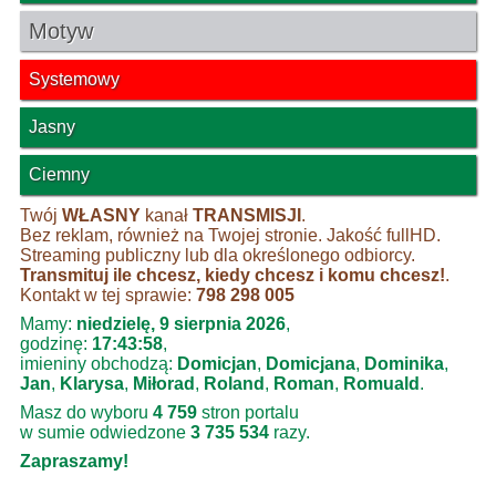
Motyw
Systemowy
Jasny
Ciemny
Twój
WŁASNY
kanał
TRANSMISJI
.
Bez reklam, również na Twojej stronie. Jakość fullHD.
Streaming publiczny lub dla określonego odbiorcy.
Transmituj ile chcesz, kiedy chcesz i komu chcesz!
.
Kontakt w tej sprawie:
798 298 005
Mamy:
niedzielę, 9 sierpnia 2026
,
godzinę:
17:43:58
,
imieniny obchodzą:
Domicjan
,
Domicjana
,
Dominika
,
Jan
,
Klarysa
,
Miłorad
,
Roland
,
Roman
,
Romuald
.
Masz do wyboru
4 759
stron portalu
w sumie odwiedzone
3 735 534
razy.
Zapraszamy!