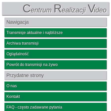
C
R
V
entrum
ealizacji
ideo
Nawigacja
Transmisje aktualne i najbliższe
Archiwa transmisji
Oglądalność
Powrót do transmisji na żywo
Przydatne strony
O nas
Kontakt
FAQ - często zadawane pytania