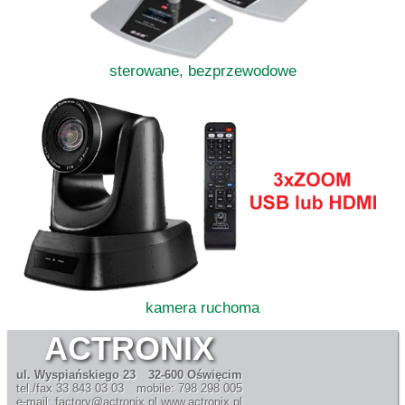
sterowane, bezprzewodowe
kamera ruchoma
ACTRONIX
ul. Wyspiańskiego 23
32-600 Oświęcim
tel./fax 33 843 03 03
mobile: 798 298 005
e-mail: factory@actronix.pl
www.actronix.pl