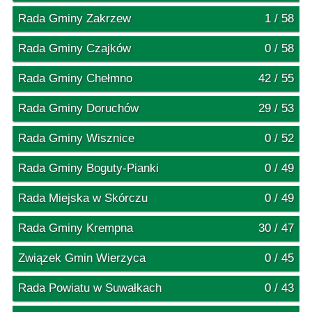
Rada Gminy Zakrzew
1 / 58
Rada Gminy Czajków
0 / 58
Rada Gminy Chełmno
42 / 55
Rada Gminy Doruchów
29 / 53
Rada Gminy Wisznice
0 / 52
Rada Gminy Boguty-Pianki
0 / 49
Rada Miejska w Skórczu
0 / 49
Rada Gminy Krempna
30 / 47
Związek Gmin Wierzyca
0 / 45
Rada Powiatu w Suwałkach
0 / 43