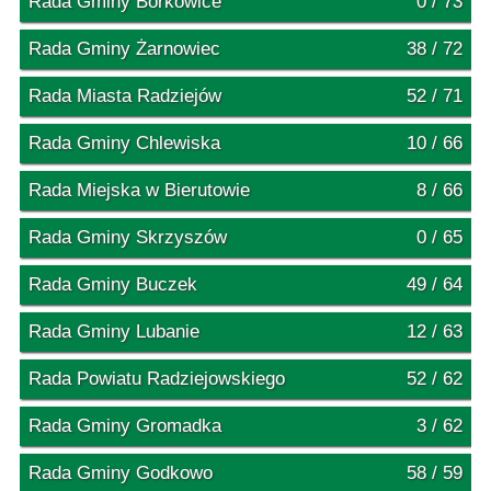
Rada Gminy Borkowice
0 / 73
Rada Gminy Żarnowiec
38 / 72
Rada Miasta Radziejów
52 / 71
Rada Gminy Chlewiska
10 / 66
Rada Miejska w Bierutowie
8 / 66
Rada Gminy Skrzyszów
0 / 65
Rada Gminy Buczek
49 / 64
Rada Gminy Lubanie
12 / 63
Rada Powiatu Radziejowskiego
52 / 62
Rada Gminy Gromadka
3 / 62
Rada Gminy Godkowo
58 / 59