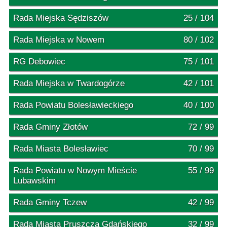
Rada Miejska Sędziszów
25 / 104
Rada Miejska w Nowem
80 / 102
RG Debowiec
75 / 101
Rada Miejska w Twardogórze
42 / 101
Rada Powiatu Bolesławieckiego
40 / 100
Rada Gminy Złotów
72 / 99
Rada Miasta Bolesławiec
70 / 99
Rada Powiatu w Nowym Mieście
55 / 99
Lubawskim
Rada Gminy Tczew
42 / 99
Rada Miasta Pruszcza Gdańskiego
32 / 99