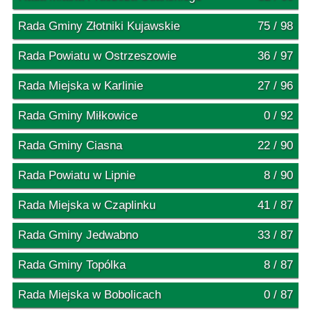
Rada Gminy Złotniki Kujawskie
75 / 98
Rada Powiatu w Ostrzeszowie
36 / 97
Rada Miejska w Karlinie
27 / 96
Rada Gminy Miłkowice
0 / 92
Rada Gminy Ciasna
22 / 90
Rada Powiatu w Lipnie
8 / 90
Rada Miejska w Czaplinku
41 / 87
Rada Gminy Jedwabno
33 / 87
Rada Gminy Topólka
8 / 87
Rada Miejska w Bobolicach
0 / 87