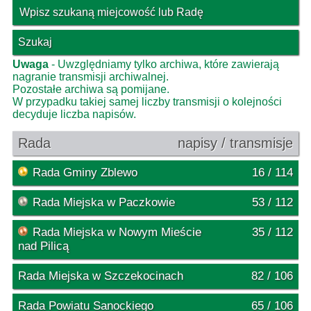
Wpisz szukaną miejcowość lub Radę
Szukaj
Uwaga
- Uwzględniamy tylko archiwa, które zawierają
nagranie transmisji archiwalnej.
Pozostałe archiwa są pomijane.
W przypadku takiej samej liczby transmisji o kolejności
decyduje liczba napisów.
Rada
napisy / transmisje
Rada Gminy Zblewo
16 / 114
Rada Miejska w Paczkowie
53 / 112
Rada Miejska w Nowym Mieście
35 / 112
nad Pilicą
Rada Miejska w Szczekocinach
82 / 106
Rada Powiatu Sanockiego
65 / 106