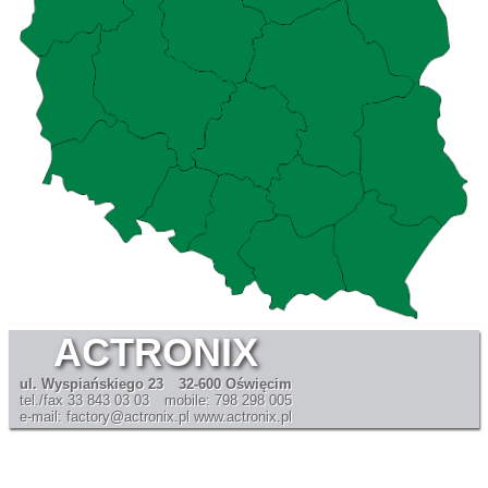
ACTRONIX
ul. Wyspiańskiego 23
32-600 Oświęcim
tel./fax 33 843 03 03
mobile: 798 298 005
e-mail: factory@actronix.pl
www.actronix.pl