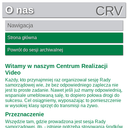
CRV
O nas
Nawigacja
Strona główna
Powrót do sesji archiwalnej
Witamy w naszym Centrum Realizacji
Video
Każdy, kto przynajmniej raz organizował sesję Rady
samorządowej wie, że bez odpowiedniego zaplecza nie
jest to proste zadanie. Nawet jeśli już mamy odpowiednią,
wspaniale umeblowaną salę, to dopiero połowa drogi do
sukcesu. Cel osiągniemy, wyposażając to pomieszczenie
w wysokiej klasy sprzęt do transmisji na żywo.
Przeznaczenie
Wszędzie tam, gdzie prowadzona jest sesja Rady
samorządowej, itp. - istnieje potrzeba stosowania środków