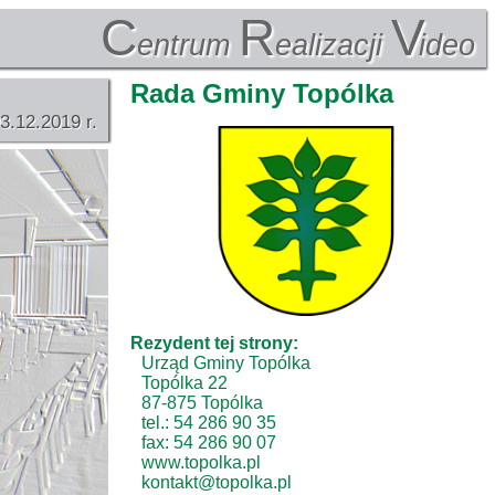
C
R
V
entrum
ealizacji
ideo
Rada Gminy Topólka
3.12.2019 r.
Rezydent tej strony:
Urząd Gminy Topólka
Topólka 22
87-875 Topólka
tel.: 54 286 90 35
fax: 54 286 90 07
www.topolka.pl
kontakt@topolka.pl