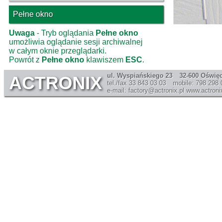
Pełne okno
Uwaga
- Tryb oglądania
Pełne okno
umożliwia oglądanie sesji archiwalnej
w całym oknie przeglądarki.
Powrót z
Pełne okno
klawiszem
ESC
.
ul. Wyspiańskiego 23
32-600 Oświę
ACTRONIX
tel./fax 33 843 03 03
mobile: 798 298 
e-mail: factory@actronix.pl
www.actronix