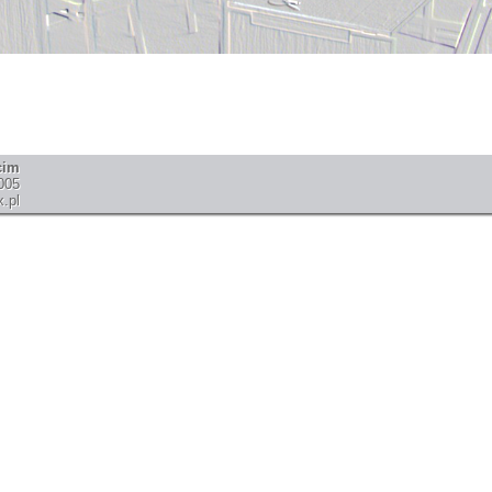
cim
005
.pl