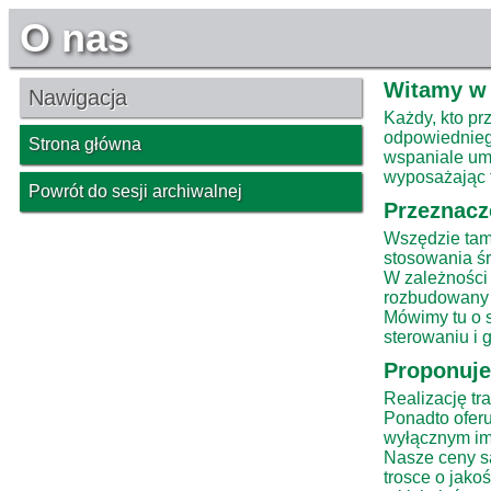
O nas
Witamy w 
Nawigacja
Każdy, kto pr
odpowiedniego
Strona główna
wspaniale ume
wyposażając t
Powrót do sesji archiwalnej
Przeznacz
Wszędzie tam,
stosowania ś
W zależności 
rozbudowany 
Mówimy tu o sp
sterowaniu i 
Proponuj
Realizację t
Ponadto oferu
wyłącznym im
Nasze ceny s
trosce o jako