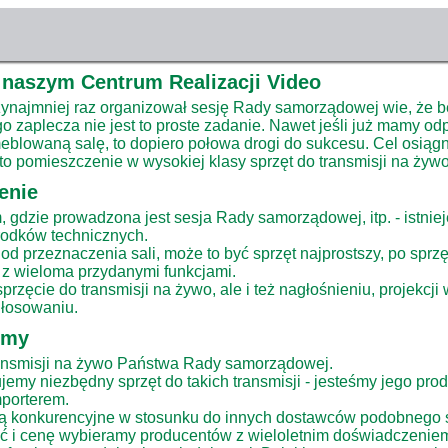
naszym Centrum Realizacji Video
zynajmniej raz organizował sesję Rady samorządowej wie, że 
 zaplecza nie jest to proste zadanie. Nawet jeśli już mamy od
blowaną salę, to dopiero połowa drogi do sukcesu. Cel osiąg
o pomieszczenie w wysokiej klasy sprzęt do transmisji na żywo
enie
 gdzie prowadzona jest sesja Rady samorządowej, itp. - istnie
rodków technicznych.
od przeznaczenia sali, może to być sprzęt najprostszy, po sprz
z wieloma przydanymi funkcjami.
rzęcie do transmisji na żywo, ale i też nagłośnieniu, projekcji 
głosowaniu.
emy
ransmisji na żywo Państwa Rady samorządowej.
jemy niezbędny sprzęt do takich transmisji - jesteśmy jego pro
porterem.
ą konkurencyjne w stosunku do innych dostawców podobnego 
ść i cenę wybieramy producentów z wieloletnim doświadczeniem 