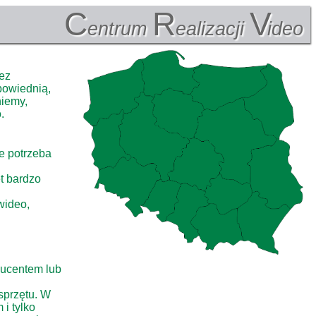
C
R
V
entrum
ealizacji
ideo
bez
powiednią,
niemy,
.
je potrzeba
ęt bardzo
wideo,
ducentem lub
sprzętu. W
i tylko