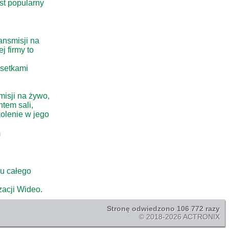
est popularny
ansmisji na
j firmy to
 setkami
misji na żywo,
tem sali,
kolenie w jego
m
u całego
acji Wideo.
Stronę odwiedzono 106 772 razy
© 2018-2026 ACTRONIX