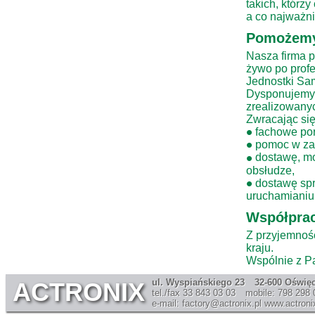
takich, którzy
a co najważn
Pomożem
Nasza firma p
żywo po profe
Jednostki Sam
Dysponujemy 
zrealizowany
Zwracając się
•
fachowe pora
•
pomoc w zap
•
dostawę, mon
obsłudze,
•
dostawę spr
uruchamianiu 
Współprac
Z przyjemnoś
kraju.
Wspólnie z P
ul. Wyspiańskiego 23
32-600 Oświę
ACTRONIX
tel./fax 33 843 03 03
mobile: 798 298 
e-mail: factory@actronix.pl
www.actronix