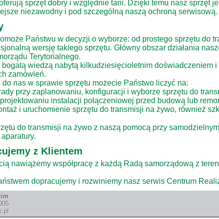
 oferują sprzęt dobry i względnie tani. Dzięki temu nasz sprzęt j
iejsze niezawodny i pod szczególną naszą ochroną serwisową.
y
omoże Państwu w decyzji o wyborze: od prostego sprzętu do tr
sjonalną wersję takiego sprzętu. Główny obszar działania nasze
orządu Terytorialnego.
bogatą wiedzą nabytą kilkudziesięcioletnim doświadczeniem i
ch zamówień.
 do nas w sprawie sprzętu możecie Państwo liczyć na:
dy przy zaplanowaniu, konfiguracji i wyborze sprzętu do trans
rojektowaniu instalacji połączeniowej przed budową lub remon
taż i uruchomienie sprzętu do transmisji na żywo, również sz
zętu do transmisji na żywo z naszą pomocą przy samodzielny
aparatury.
ujemy z Klientem
cią nawiążemy współpracę z każdą Radą samorządową z teren
aństwem dopracujemy i rozwiniemy nasz serwis Centrum Realiz
cim
005
.pl