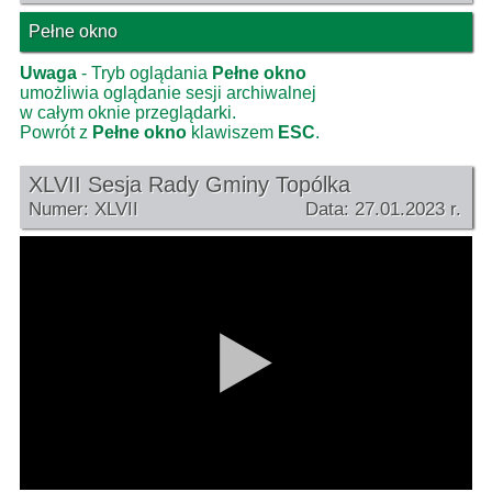
Pełne okno
Uwaga
- Tryb oglądania
Pełne okno
umożliwia oglądanie sesji archiwalnej
w całym oknie przeglądarki.
Powrót z
Pełne okno
klawiszem
ESC
.
XLVII Sesja Rady Gminy Topólka
Numer: XLVII
Data: 27.01.2023 r.