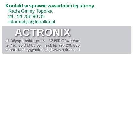
Kontakt w sprawie zawartości tej strony:
Rada Gminy Topólka
tel.: 54 286 90 35
informatyk@topolka.pl
ACTRONIX
ul. Wyspiańskiego 23
32-600 Oświęcim
tel./fax 33 843 03 03
mobile: 798 298 005
e-mail: factory@actronix.pl
www.actronix.pl