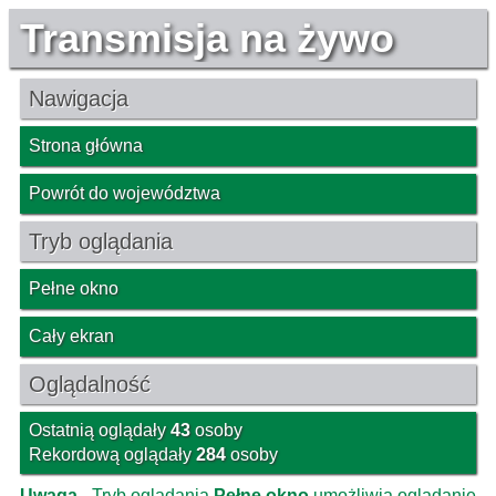
Transmisja na żywo
Nawigacja
Strona główna
Powrót do województwa
Tryb oglądania
Pełne okno
Cały ekran
Oglądalność
Ostatnią oglądały
43
osoby
Rekordową oglądały
284
osoby
Uwaga
- Tryb oglądania
Pełne okno
umożliwia oglądanie