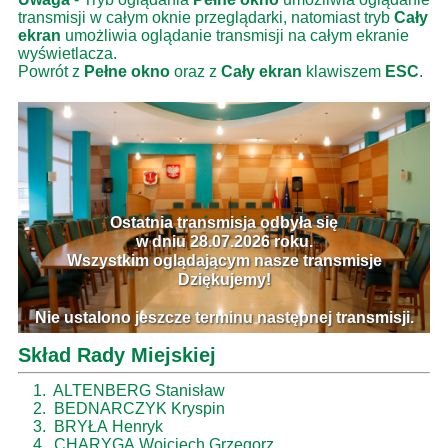
transmisji w całym oknie przeglądarki, natomiast tryb
Cały
ekran
umożliwia oglądanie transmisji na całym ekranie
wyświetlacza.
Powrót z
Pełne okno
oraz z
Cały ekran
klawiszem
ESC
.
Skład Rady Miejskiej
1.
ALTENBERG Stanisław
2.
BEDNARCZYK Kryspin
3.
BRYŁA Henryk
4.
CHARYGA Wojciech Grzegorz