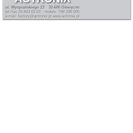
ul. Wyspiańskiego 23
32-600 Oświęcim
tel./fax 33 843 03 03
mobile: 798 298 005
e-mail: factory@actronix.pl
www.actronix.pl