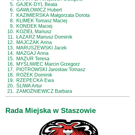
5.
GAJEK-DYL Beata
6.
GAWŁOWICZ Hubert
7.
KAZIMIERSKA Małgorzata Dorota
8.
KLIMEK Tomasz Maciej
9.
KONDEK Maciej
10.
KOZIEŁ Mariusz
11.
ŁAZARZ Mariusz Dominik
12.
MAJCZAK Anna
13.
MARUSZEWSKI Jacek
14.
MAZGAJ Anna
15.
MAZUR Teresa
16.
MYŚLIWIEC Marcin Grzegorz
17.
PIOTROWSKI Jarosław Tomasz
18.
ROŻEK Dominik
19.
RZEPECKA Ewa
20.
ŚLIWA Artur
21.
ZAMOŻNIEWICZ Barbara
Rada Miejska w Staszowie