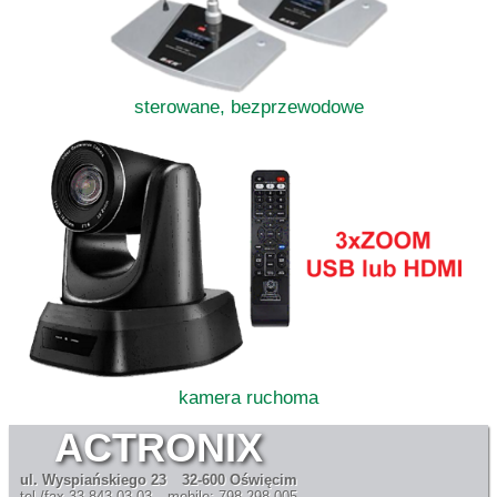
sterowane, bezprzewodowe
kamera ruchoma
ACTRONIX
ul. Wyspiańskiego 23
32-600 Oświęcim
tel./fax 33 843 03 03
mobile: 798 298 005