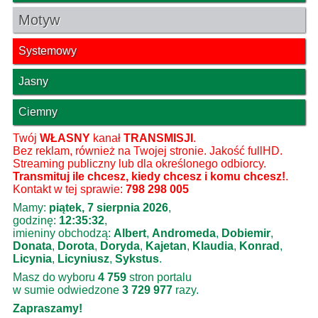
Motyw
Systemowy
Jasny
Ciemny
Twój
WŁASNY
kanał
TRANSMISJI
.
Bez reklam, również na Twojej stronie. Jakość fullHD.
Streaming publiczny lub dla określonego odbiorcy.
Transmituj ile chcesz, kiedy chcesz i komu chcesz!
.
Kontakt w tej sprawie:
798 298 005
Mamy:
piątek, 7 sierpnia 2026
,
godzinę:
12:35:33
,
imieniny obchodzą:
Albert
,
Andromeda
,
Dobiemir
,
Donata
,
Dorota
,
Doryda
,
Kajetan
,
Klaudia
,
Konrad
,
Licynia
,
Licyniusz
,
Sykstus
.
Masz do wyboru
4 759
stron portalu
w sumie odwiedzone
3 729 977
razy.
Zapraszamy!