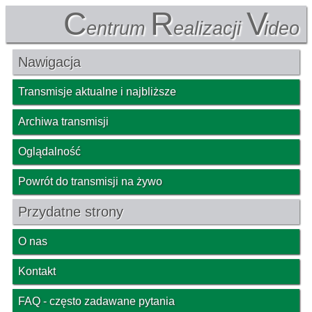
C
R
V
entrum
ealizacji
ideo
Nawigacja
Transmisje aktualne i najbliższe
Archiwa transmisji
Oglądalność
Powrót do transmisji na żywo
Przydatne strony
O nas
Kontakt
FAQ - często zadawane pytania