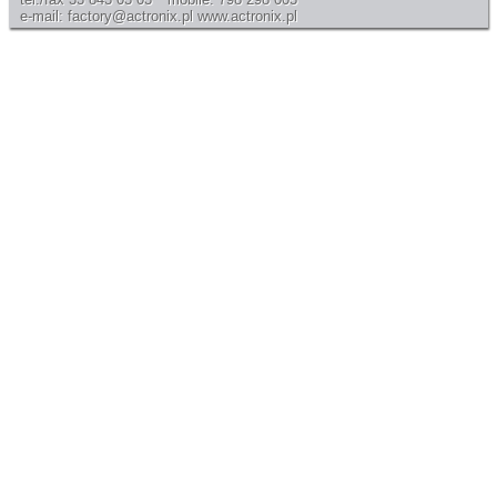
e-mail: factory@actronix.pl
www.actronix.pl