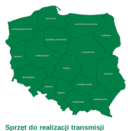
pomorskie
warmińsko-mazurskie
zachodniopomorskie
podlaskie
kujawsko-pomorskie
mazowieckie
wielkopolskie
lubuskie
łódzkie
lubelskie
dolnośląskie
świętokrzyskie
opolskie
śląskie
podkarpackie
małopolskie
Sprzęt do realizacji transmisji